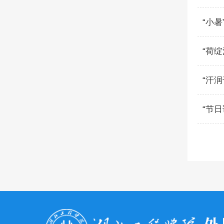
“小
“荷
“汗
“节