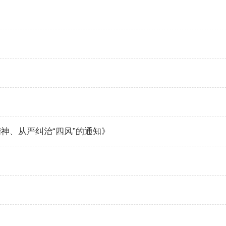
神、从严纠治“四风”的通知》