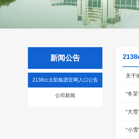
21
新闻公告
关于
2138cc太阳集团官网入口公告
“冬
公司新闻
“大
“小